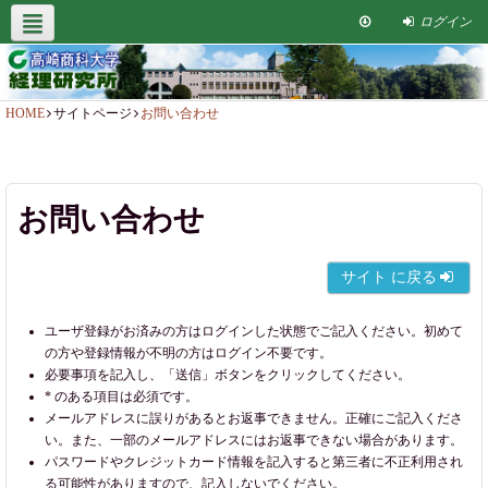
ログイン
高崎商科大学
サポート情報
お問い合わせ
HOME
サイトページ
お問い合わせ
お問い合わせ
サイト に戻る
ユーザ登録がお済みの方はログインした状態でご記入ください。初めて
の方や登録情報が不明の方はログイン不要です。
必要事項を記入し、「送信」ボタンをクリックしてください。
* のある項目は必須です。
メールアドレスに誤りがあるとお返事できません。正確にご記入くださ
い。また、一部のメールアドレスにはお返事できない場合があります。
パスワードやクレジットカード情報を記入すると第三者に不正利用され
る可能性がありますので、記入しないでください。